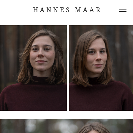
H A N N E S   M A A R