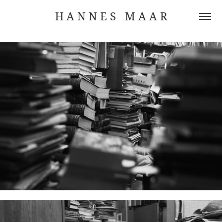
H A N N E S   M A A R